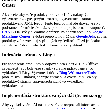
Center
Ak chcete, aby vaše produkty boli viditeľné v nákupných
výsledkoch Google, prvým krokom je vytvorenie a nahratie
produktového XML feedu. Tento feed by mal obsahovať všetky
podstatné informácie ako názov produktu, popis, cena, dostupnosť,
EAN
/GTIN kódy a kvalitné obrázky. Po nahratí feedu do
Google
Merchant Center
je dobré prepojiť ho s účtom
Google Ads
, aby sa
produkty zobrazovali aj v platených výsledkoch. Feed je ideálne
aktualizovať denne, aby boli informácie vždy aktuálne.
Indexácia stránok v Bingu
Pre zobrazenie produktov v odpovediach ChatGPT je kľúčové
zabezpečiť, aby boli vaše stránky správne indexované aj vo
vyhľadávači Bing. Vytvorte si účet v
Bing WebmasterTools
,
pridajte svoju stránku, nahrajte sitemapu a overte, či sú všetky
produktové stránky správne zobrazené vo výsledkoch
vyhľadávania.
Implementácia štruktúrovaných dát (Schema.org)
Aby vyhľadávače a AI nástroje správne rozpoznali informácie o