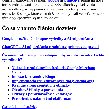
Online nakupovanie sa mení.
Google
aj
ChatGPT
prinášajú nové
formy zobrazovania produktov vo výsledkoch vyhľadávania –
nielen odkazy, ale aj priamo odporúčané produkty, porovnania a
recenzie. E-shopy, ktoré chcú držať krok, by mali vedieť, ako sa do
týchto vylepšených výsledkov dostať.
Čo sa v tomto článku dozviete
Google – rozšírené nákupné výsledky a AI odporúčania
ChatGPT – AI odporúčania produktov priamo v odpovedi
Čo musia robiť majitelia e-shopov, aby sa zobrazovali v týchto
výsledkoch?
Nahratie produktového feedu do Google Merchant
Center
Indexácia stránok v Bingu
Implementácia štruktúrovaných dát (Schema.org)
Kvalitné a reprezentatívne obrázky
Obsahové články a porovnania
Odkazy z porovnávačov a katalógov
Prepojenie s nákupnými platformami
Často kladené otázky