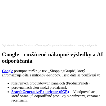
Digitalreach
·
Tento článok si môžete vypočuť prostredníctvom hlasu umelej inteligencie
Google - rozšírené nákupné výsledky a AI
odporúčania
Google
postupne rozširuje tzv. „ShoppingGraph“, ktorý
zhromažďuje dáta z miliónov e-shopov. Tieto dáta sa používajú v:
rozšírených produktových paneloch (ProductPanels),
porovnaniach cien medzi predajcami,
SearchGenerativeExperience (SGE)
– AI odpovediach,
ktoré obsahujú odporúčané produkty s obrázkami, cenami a
recenziami.