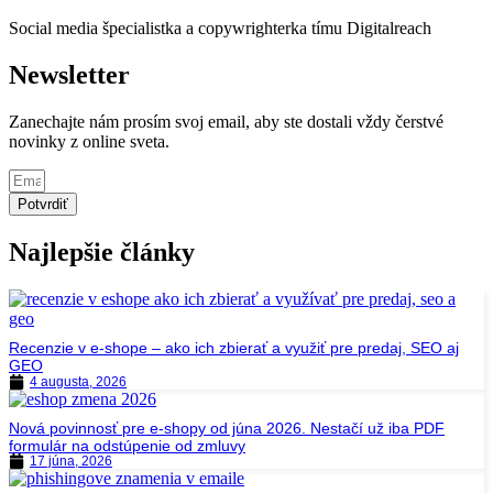
Social media špecialistka a copywrighterka tímu Digitalreach
Newsletter
Zanechajte nám prosím svoj email, aby ste dostali vždy čerstvé
novinky z online sveta.
Potvrdiť
Najlepšie články
Recenzie v e-shope – ako ich zbierať a využiť pre predaj, SEO aj
GEO
4 augusta, 2026
Nová povinnosť pre e-shopy od júna 2026. Nestačí už iba PDF
formulár na odstúpenie od zmluvy
17 júna, 2026