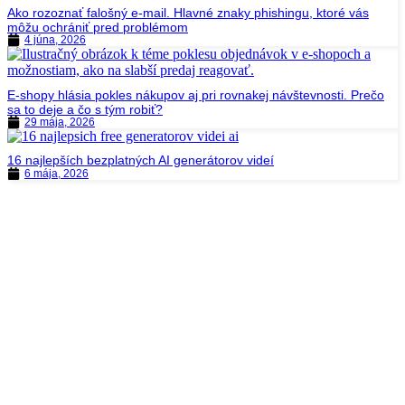
Ako rozoznať falošný e-mail. Hlavné znaky phishingu, ktoré vás
môžu ochrániť pred problémom
4 júna, 2026
E-shopy hlásia pokles nákupov aj pri rovnakej návštevnosti. Prečo
sa to deje a čo s tým robiť?
29 mája, 2026
16 najlepších bezplatných AI generátorov videí
6 mája, 2026
+421 908 552 482
info@digitalreach.sk
Zavolajte nám kedykoľvek medzi 08:00
– 16:00 Každý pondelok až piatok
Pozývame vás
na kávu
Pôsobíme na celom Slovensku so sídlom v