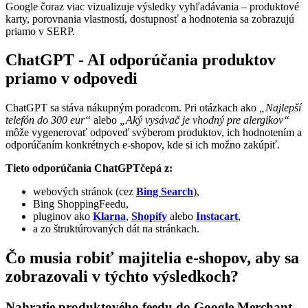
Google čoraz viac vizualizuje výsledky vyhľadávania – produktové
karty, porovnania vlastností, dostupnosť a hodnotenia sa zobrazujú
priamo v SERP.
ChatGPT - AI odporúčania produktov
priamo v odpovedi
ChatGPT sa stáva nákupným poradcom. Pri otázkach ako
„Najlepší
telefón do 300 eur“
alebo
„Aký vysávač je vhodný pre alergikov“
môže vygenerovať odpoveď svýberom produktov, ich hodnotením a
odporúčaním konkrétnych e-shopov, kde si ich možno zakúpiť.
Tieto odporúčania ChatGPTčepá z:
webových stránok (cez
Bing Search
),
Bing ShoppingFeedu,
pluginov ako
Klarna
,
Shopify
alebo
Instacart
,
a zo štruktúrovaných dát na stránkach.
Čo musia robiť majitelia e-shopov, aby sa
zobrazovali v týchto výsledkoch?
Nahratie produktového feedu do Google Merchant