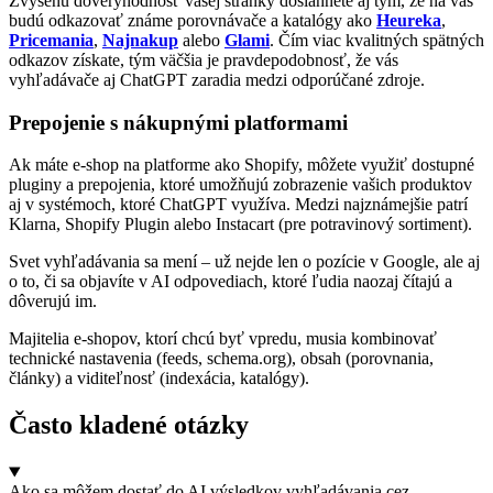
Zvýšenú dôveryhodnosť vašej stránky dosiahnete aj tým, že na vás
budú odkazovať známe porovnávače a katalógy ako
Heureka
,
Pricemania
,
Najnakup
alebo
Glami
. Čím viac kvalitných spätných
odkazov získate, tým väčšia je pravdepodobnosť, že vás
vyhľadávače aj ChatGPT zaradia medzi odporúčané zdroje.
Prepojenie s nákupnými platformami
Ak máte e-shop na platforme ako Shopify, môžete využiť dostupné
pluginy a prepojenia, ktoré umožňujú zobrazenie vašich produktov
aj v systémoch, ktoré ChatGPT využíva. Medzi najznámejšie patrí
Klarna, Shopify Plugin alebo Instacart (pre potravinový sortiment).
Svet vyhľadávania sa mení – už nejde len o pozície v Google, ale aj
o to, či sa objavíte v AI odpovediach, ktoré ľudia naozaj čítajú a
dôverujú im.
Majitelia e-shopov, ktorí chcú byť vpredu, musia kombinovať
technické nastavenia (feeds, schema.org), obsah (porovnania,
články) a viditeľnosť (indexácia, katalógy).
Často kladené otázky
Ako sa môžem dostať do AI výsledkov vyhľadávania cez