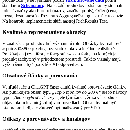
produktoch, je nevyhnutné použiť
štruktúrované dáta
podľa
štandardu
Schema.org
. Na každú produktovú stránku by ste mali
pridať značky ako Product (názov, značka, popis), Offer (cena,
mena, dostupnosť) a Review s AggregateRating, ak máte recenzie.
Na kontrolu implementácie slúži nástroj RichResults Test.
Kvalitné a reprezentatívne obrázky
Vizualizácia produktov hrá významnú rolu. Obrázky by mali byť
aspoň 800×800 pixelov, bez vodoznakov a ideálne realistické.
Používajte aj tzv. lifestyle fotografie – teda fotky, na ktorých je
produkt zachytený v prirodzenom prostredí. Takéto vizuály majú
vyššiu šancu byť použité v AI odpovediach.
Obsahové články a porovnania
Vyhľadávače a ChatGPT často citujú kvalitné porovnávacie články.
Ak publikujete obsah typu
„Top 5 mobilov do 200 €“
alebo návody
typu
„Ako si vybrať…“,
zvyšujete tým šancu, že sa váš e-shop
objaví ako relevantný zdroj v odpovediach. Obsah by mal byť
písaný pre ľudí, ale zároveň optimalizovaný pre SEO.
Odkazy z porovnávačov a katalógov