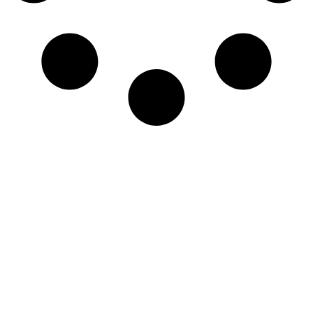
+421 908 552 482
info@digitalreach.sk
Zavolajte nám kedykoľvek medzi 08:00
– 16:00 Každý pondelok až piatok
Pozývame vás
na kávu
Pôsobíme na celom Slovensku so sídlom v
Trenčianskom Kraji.