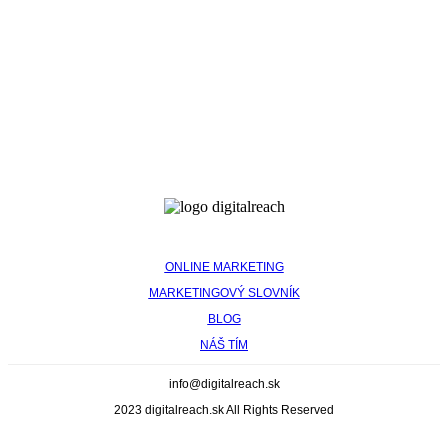
Nové mesto nad váhom
Považská Bystrica
Prievidza
Púchov
Pozývame vás
na kávu
Pôsobíme na celom Slovensku so sídlom v
Trenčianskom Kraji.
ONLINE MARKETING
MARKETINGOVÝ SLOVNÍK
BLOG
NÁŠ TÍM
info@digitalreach.sk
2023 digitalreach.sk All Rights Reserved