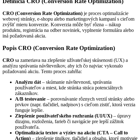
Definícia CRO (Conversion Rate Optimization)
CRO (Conversion Rate Optimization)
je proces optimalizácie
webovej stránky, e-shopu alebo marketingových kampaní s cieľom
zvýšiť mieru konverzie. Konverzia môže byť rôzna – nákup
produktu, registrácia na odber noviniek, vyplnenie formulára alebo
iná požadovaná akcia.
Popis CRO (Conversion Rate Optimization)
CRO
sa zameriava na zlepšenie užívateľskej skúsenosti (UX) a
analýzu správania návštevníkov, aby ich čo najviac vykonalo
požadovanú akciu. Tento proces zahŕňa:
Analýzu dát
– skúmanie návštevnosti, správania
používateľov a miest, kde stránka stráca potenciálnych
zákazníkov.
A/B testovanie
– porovnávanie rôznych verzií stránky alebo
prvkov (napr. tlačidiel, nadpisov) s cieľom zistiť, ktorá verzia
funguje lepšie.
Zlepšenie používateľského rozhrania (UI/UX)
– úpravy
dizajnu, rozloženia, farieb či navigácie pre lepší zážitok
používateľa.
Optimalizácia textov a výziev na akciu (CTA – Call to
Action)
– zlepšenie titulkov, tlačidiel a obsahu, ktorý motivuje