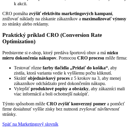
k akcii.
CRO pomáha
zvýšiť efektivitu marketingových kampaní
,
znižovať náklady na získanie zákazníkov a
maximalizovať výnosy
zo stránky alebo reklamy.
Praktický príklad CRO (Conversion Rate
Optimization)
Predstavme si e-shop, ktorý predáva športovú obuv a má
nízku
mieru dokončenia nákupov
. Pomocou
CRO procesu
môže firma:
Testovať rôzne
farby tlačidla „Pridať do košíka“
, aby
zistila, ktorá varianta vedie k vyššiemu počtu kliknutí.
Skrátiť
objednávkový proces
z 5 krokov na 3, aby menej
zákazníkov odchádzalo pred dokončením nákupu.
Vylepšiť
produktové popisy a obrázky
, aby zákazníci mali
viac informácií a boli ochotnejší nakúpiť.
Týmto spôsobom môže
CRO zvýšiť konverzný pomer
a pomôcť
firme dosiahnuť vyššie zisky bez nutnosti zvyšovať návštevnosť
stránky.
Späť na Marketingový slovník