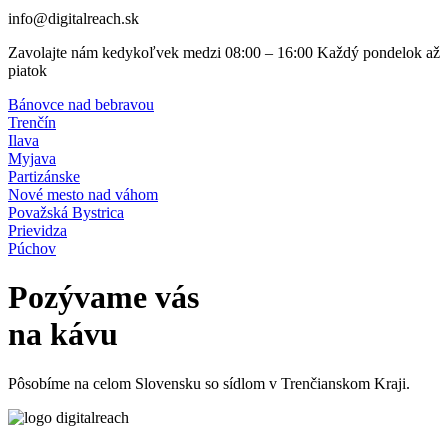
info@digitalreach.sk
Zavolajte nám kedykoľvek medzi 08:00 – 16:00 Každý pondelok až
piatok
Bánovce nad bebravou
Trenčín
Ilava
Myjava
Partizánske
Nové mesto nad váhom
Považská Bystrica
Prievidza
Púchov
Pozývame vás
na kávu
Pôsobíme na celom Slovensku so sídlom v Trenčianskom Kraji.