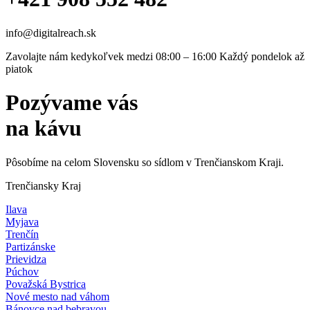
info@digitalreach.sk
Zavolajte nám kedykoľvek medzi 08:00 – 16:00 Každý pondelok až
piatok
Pozývame vás
na kávu
Pôsobíme na celom Slovensku so sídlom v Trenčianskom Kraji.
Trenčiansky Kraj
Ilava
Myjava
Trenčín
Partizánske
Prievidza
Púchov
Považská Bystrica
Nové mesto nad váhom
Bánovce nad bebravou