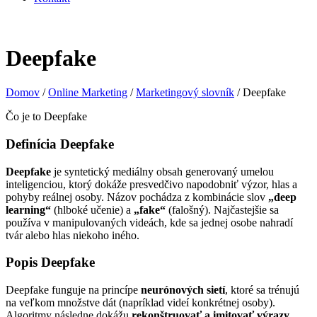
Deepfake
Domov
/
Online Marketing
/
Marketingový slovník
/
Deepfake
Čo je to Deepfake
Definícia Deepfake
Deepfake
je syntetický mediálny obsah generovaný umelou
inteligenciou, ktorý dokáže presvedčivo napodobniť výzor, hlas a
pohyby reálnej osoby. Názov pochádza z kombinácie slov
„deep
learning“
(hlboké učenie) a
„fake“
(falošný). Najčastejšie sa
používa v manipulovaných videách, kde sa jednej osobe nahradí
tvár alebo hlas niekoho iného.
Popis Deepfake
Deepfake funguje na princípe
neurónových sietí
, ktoré sa trénujú
na veľkom množstve dát (napríklad videí konkrétnej osoby).
Algoritmy následne dokážu
rekonštruovať a imitovať výrazy,