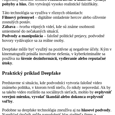
pohyby a hlas
, čím vytvárajú vysoko realistické falzifikáty.
Táto technológia sa využíva v rôznych oblastiach:
Filmový priemysel
– digitálne omladenie hercov alebo oživenie
zosnulých postáv.
Zábava
– tvorba vtipných videí, kde sú známe osobnosti
umiestnené do nečakaných situácií.
Podvody a manipulácia
– falošné politické prejavy, podvodné
hovory vydávajúce sa za reálne osoby.
Deepfake môže byť využitý na pozitívne aj negatívne účely. Kým v
kinematografii prináša inovatívne riešenia, v kyberkriminalite sa
používa na
šírenie dezinformácií, vydieranie alebo reputačné
útoky
.
Praktický príklad Deepfake
Predstavme si situáciu, kde podvodníci vytvoria falošné video
známeho politika, v ktorom tvrdí niečo, čo nikdy nepovedal. Ak by
sa takéto video rozšírilo na sociálnych sieťach, mohlo by
ovplyvniť
verejnú mienku, vyvolať škandál alebo dokonca ovplyvniť
voľby
.
Podobne sa deepfake technológia zneužíva aj na
hlasové podvody
.
Napríklad útočník môže napodobniť hlas riaditeľa firmy a