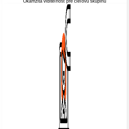
Okamžitá viditeľnosť pre cieľovú skupinu