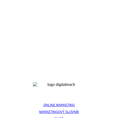
Bánovce nad bebravou
Trenčín
Ilava
Myjava
Partizánske
Nové mesto nad váhom
Považská Bystrica
Prievidza
Púchov
Pozývame vás
na kávu
Pôsobíme na celom Slovensku so sídlom v
Trenčianskom Kraji.
ONLINE MARKETING
MARKETINGOVÝ SLOVNÍK