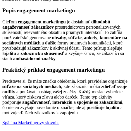
Popis engagement marketingu
Cieľom
engagement marketingu
je dosiahnuť
dlhodobú
angažovanosť zákazníkov
prostredníctvom personalizovaných
skúseností, relevantného obsahu a priamych interakcií. To zahŕňa
používateľské generované
obsahy
,
súťaže
,
ankety
,
komentáre na
sociálnych médiách
a ďalšie formy priamych komunikácií, ktoré
povzbudzujú zákazníkov k aktívnej účasti. Tento prístup zlepšuje
lojalitu
a
zákaznícku skúsenosť
a zvyšuje šancu, že zákazníci sa
stanú
ambasádormi značky
.
Praktický príklad engagement marketingu
Predstavte si, že máte značku oblečenia, ktorá pravidelne organizuje
súťaže na sociálnych médiách
, kde zákazníci môžu
zdieľať svoje
outfity
a používať hashtag vašej značky. Každý mesiac vyberiete
víťaza, ktorý získava zľavu alebo darček. Tento typ aktivity
podporuje
angažovanosť
,
interakciu
a
spojenie so zákazníkmi
,
čo nielen zvyšuje povedomie o značke, ale aj
posilňuje lojalitu
a
motivuje ďalších zákazníkov k zapojeniu.
Späť na Marketingový slovník