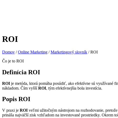
ROI
Domov
/
Online Marketing
/
Marketingový slovník
/
ROI
Čo je to ROI
Definícia ROI
ROI
je metóda, ktorá pomáha posúdiť, ako efektívne sú využívané fin
nákladom. Čím vyšší
ROI
, tým efektívnejšia bola investícia.
Popis ROI
V praxi je
ROI
veľmi užitočným nástrojom na rozhodovanie, pretože u
prináša najväčší zisk vzhľadom na investované prostriedky. Okrem t