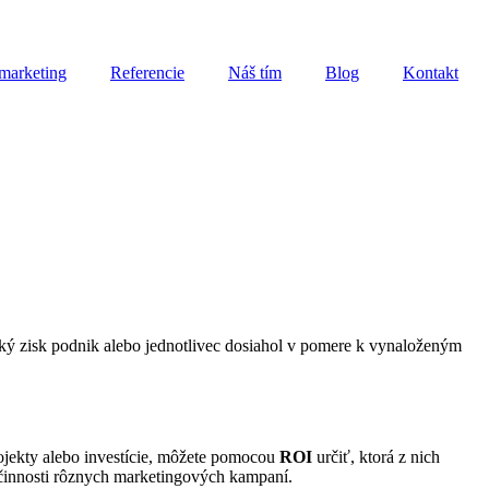
marketing
Referencie
Náš tím
Blog
Kontakt
 aký zisk podnik alebo jednotlivec dosiahol v pomere k vynaloženým
ojekty alebo investície, môžete pomocou
ROI
určiť, ktorá z nich
činnosti rôznych marketingových kampaní.