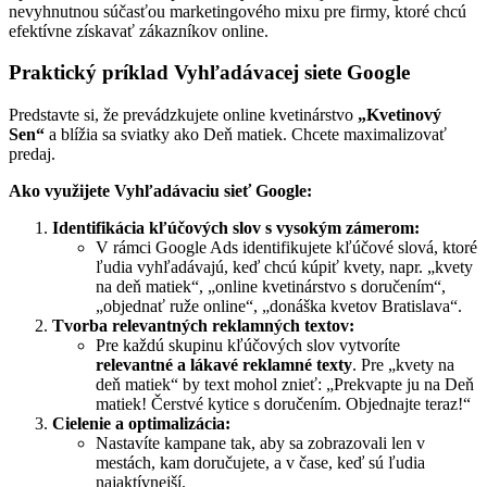
nevyhnutnou súčasťou marketingového mixu pre firmy, ktoré chcú
efektívne získavať zákazníkov online.
Praktický príklad Vyhľadávacej siete Google
Predstavte si, že prevádzkujete online kvetinárstvo
„Kvetinový
Sen“
a blížia sa sviatky ako Deň matiek. Chcete maximalizovať
predaj.
Ako využijete Vyhľadávaciu sieť Google:
Identifikácia kľúčových slov s vysokým zámerom:
V rámci Google Ads identifikujete kľúčové slová, ktoré
ľudia vyhľadávajú, keď chcú kúpiť kvety, napr. „kvety
na deň matiek“, „online kvetinárstvo s doručením“,
„objednať ruže online“, „donáška kvetov Bratislava“.
Tvorba relevantných reklamných textov:
Pre každú skupinu kľúčových slov vytvoríte
relevantné a lákavé reklamné texty
. Pre „kvety na
deň matiek“ by text mohol znieť: „Prekvapte ju na Deň
matiek! Čerstvé kytice s doručením. Objednajte teraz!“
Cielenie a optimalizácia:
Nastavíte kampane tak, aby sa zobrazovali len v
mestách, kam doručujete, a v čase, keď sú ľudia
najaktívnejší.