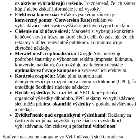
už
aktívne vyhľadávajú riešenie
. To znamená, že ich zámer
kúpiť alebo získať informácie je už vysoký.
Efektívna konverzia:
Vďaka vysokému zámeru je
konverzný pomer (Conversion Rate)
reklám vo
vyhľadávacej sieti často vyšší ako pri iných typoch reklám.
Cielenie na kľúčové slová:
Marketéri si vyberajú konkrétne
kľúčové slová a frázy, na ktoré chcú cielil, čo zaisťuje, že ich
reklamy vidí len relevantné publikum. To minimalizuje
zbytočné náklady.
Merateľnosť a optimalizácia:
Google Ads poskytuje
podrobné štatistiky o výkonnosti reklám (impresie, kliknutia,
konverzie, náklady), čo umožňuje marketérom neustále
optimalizovať svoje kampane
a zvyšovať ich efektivitu.
Kontrola rozpočtu:
Máte plnú kontrolu nad
denným/mesačným rozpočtom a cenou za kliknutie (CPC), čo
umožňuje flexibilné riadenie nákladov.
Rýchle výsledky:
Na rozdiel od SEO, ktoré prináša
organické výsledky dlhodobo, PPC reklamy vo vyhľadávacej
sieti môžu priniesť
okamžité výsledky
v podobe návštevnosti
a predaja.
Zviditeľnenie nad organickými výsledkami:
Reklamy sa
často zobrazujú na najvyšších pozíciách vo výsledkoch
vyhľadávania, čím získavajú
prioritnú viditeľnosť
.
Správne nastavené kampane vo Vyhľadávacej sieti Google sú