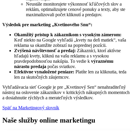
Neustále monitorujete výkonnosť kľúčových slov a
reklám, optimalizujete cenové ponuky a texty, aby ste
maximalizovali počet kliknutí a predajov.
Výsledok pre marketing „Kvetinového Snu“:
Okamžitý prístup k zákazníkom s vysokým zámerom:
Keď niekto na Google vyhľadá „kvety na deň matiek“, vaša
reklama sa okamžite zobrazí na poprednej pozícii.
Zvýšená návštevnosť a predaj:
Zákazníci, ktorí aktívne
hľadajú kvety, kliknú na vašu reklamu a s vysokou
pravdepodobnosťou nakúpia. To vedie k
výraznému
nárastu predaja
počas sviatkov.
Efektívne vynaložené peniaze:
Platíte len za kliknutia, teda
len za skutočných záujemcov.
Vyhľadávacia sieť Google je pre „Kvetinový Sen“ nenahraditeľný
nástroj na oslovenie zákazníkov v kritických nákupných momentoch
a dosiahnutie rýchlych a merateľných výsledkov.
Späť na Marketingový slovník
Naše služby online marketingu