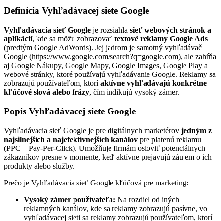
Definícia Vyhľadávacej siete Google
Vyhľadávacia sieť Google
je rozsiahla
sieť webových stránok a
aplikácií
, kde sa môžu zobrazovať
textové reklamy Google Ads
(predtým Google AdWords). Jej jadrom je samotný vyhľadávač
Google (https://www.google.com/search?q=google.com), ale zahŕňa
aj Google Nákupy, Google Mapy, Google Images, Google Play a
webové stránky, ktoré používajú vyhľadávanie Google. Reklamy sa
zobrazujú používateľom, ktorí
aktívne vyhľadávajú konkrétne
kľúčové slová alebo frázy
, čím indikujú vysoký zámer.
Popis Vyhľadávacej siete Google
Vyhľadávacia sieť Google je pre digitálnych marketérov
jedným z
najsilnejších a najefektívnejších kanálov
pre platenú reklamu
(PPC – Pay-Per-Click). Umožňuje firmám osloviť potenciálnych
zákazníkov presne v momente, keď aktívne prejavujú záujem o ich
produkty alebo služby.
Prečo je Vyhľadávacia sieť Google kľúčová pre marketing:
Vysoký zámer používateľa:
Na rozdiel od iných
reklamných kanálov, kde sa reklamy zobrazujú pasívne, vo
vyhľadávacej sieti sa reklamy zobrazujú používateľom, ktorí