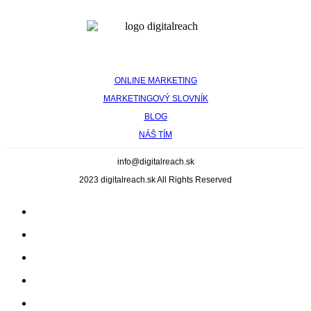
Trenčianskom Kraji.
ONLINE MARKETING
MARKETINGOVÝ SLOVNÍK
BLOG
NÁŠ TÍM
info@digitalreach.sk
2023 digitalreach.sk All Rights Reserved
Online marketing
Referencie
Náš tím
Blog
Kontakt