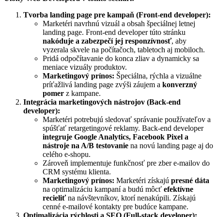
Tvorba landing page pre kampaň (Front-end developer):
Marketéri navrhnú vizuál a obsah špeciálnej letnej
landing page. Front-end developer túto stránku
nakóduje a zabezpečí jej responzívnosť
, aby
vyzerala skvele na počítačoch, tabletoch aj mobiloch.
Pridá odpočítavanie do konca zliav a dynamicky sa
meniace vizuály produktov.
Marketingový prínos:
Špeciálna, rýchla a vizuálne
príťažlivá landing page zvýši záujem a
konverzný
pomer
z kampane.
Integrácia marketingových nástrojov (Back-end
developer):
Marketéri potrebujú sledovať správanie používateľov a
spúšťať retargetingové reklamy. Back-end developer
integruje Google Analytics, Facebook Pixel a
nástroje na A/B testovanie
na novú landing page aj do
celého e-shopu.
Zároveň implementuje funkčnosť pre zber e-mailov do
CRM systému klienta.
Marketingový prínos:
Marketéri získajú
presné dáta
na optimalizáciu kampaní a budú môcť
efektívne
recieliť
na návštevníkov, ktorí nenakúpili. Získajú
cenné e-mailové kontakty pre budúce kampane.
Optimalizácia rýchlosti a SEO (Full-stack developer):