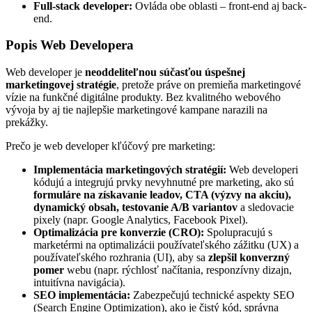
Full-stack developer:
Ovláda obe oblasti – front-end aj back-
end.
Popis Web Developera
Web developer je
neoddeliteľnou súčasťou úspešnej
marketingovej stratégie
, pretože práve on premieňa marketingové
vízie na funkčné digitálne produkty. Bez kvalitného webového
vývoja by aj tie najlepšie marketingové kampane narazili na
prekážky.
Prečo je web developer kľúčový pre marketing:
Implementácia marketingových stratégií:
Web developeri
kódujú a integrujú prvky nevyhnutné pre marketing, ako sú
formuláre na získavanie leadov, CTA (výzvy na akciu),
dynamický obsah, testovanie A/B variantov
a sledovacie
pixely (napr. Google Analytics, Facebook Pixel).
Optimalizácia pre konverzie (CRO):
Spolupracujú s
marketérmi na optimalizácii používateľského zážitku (UX) a
používateľského rozhrania (UI), aby sa
zlepšil konverzný
pomer
webu (napr. rýchlosť načítania, responzívny dizajn,
intuitívna navigácia).
SEO implementácia:
Zabezpečujú technické aspekty SEO
(Search Engine Optimization), ako je čistý kód, správna