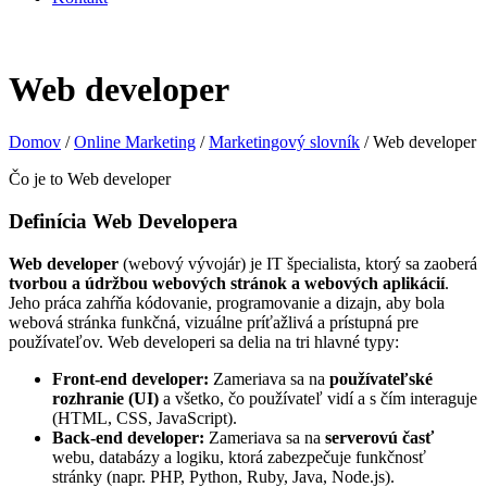
Web developer
Domov
/
Online Marketing
/
Marketingový slovník
/
Web developer
Čo je to Web developer
Definícia Web Developera
Web developer
(webový vývojár) je IT špecialista, ktorý sa zaoberá
tvorbou a údržbou webových stránok a webových aplikácií
.
Jeho práca zahŕňa kódovanie, programovanie a dizajn, aby bola
webová stránka funkčná, vizuálne príťažlivá a prístupná pre
používateľov. Web developeri sa delia na tri hlavné typy:
Front-end developer:
Zameriava sa na
používateľské
rozhranie (UI)
a všetko, čo používateľ vidí a s čím interaguje
(HTML, CSS, JavaScript).
Back-end developer:
Zameriava sa na
serverovú časť
webu, databázy a logiku, ktorá zabezpečuje funkčnosť
stránky (napr. PHP, Python, Ruby, Java, Node.js).