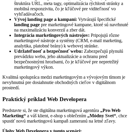
štruktúra URL, meta tagy, optimalizácia rýchlosti stránky a
mobilná responzivita, čo je kľúčové pre viditeľnosť vo
vyhľadávačoch.
Vývoj landing page a kampaní:
Vytvárajú špecifické
landing page
pre marketingové kampane, ktoré sú navrhnuté
na maximalizáciu konverzií a zber dát.
Integrácia marketingových nástrojov:
Pripojujú rôzne
marketingové nástroje a systémy (CRM, e-mail marketing,
analytika, platobné brány) k webovej stránke.
Udržateľnosť a bezpečnosť webu:
Zabezpečujú plynulú
prevádzku webu, jeho aktualizácie a ochranu pred
bezpečnostnými hrozbami, čo je kľúčové pre nepretržitý
marketingový výkon.
Kvalitná spolupráca medzi marketingovým a vývojovým tímom je
nevyhnutná pre dosiahnutie obchodných cieľov v digitálnom
prostredí.
Praktický príklad Web Developera
Predstavte si, že ste digitálna marketingová agentúra
„Pro-Web
Marketing“
a váš klient, e-shop s oblečením
„Módny Svet“
, chce
spustiť novú marketingovú kampaň zameranú na letné zľavy.
Úlohy Web Developera v tomto scenári: