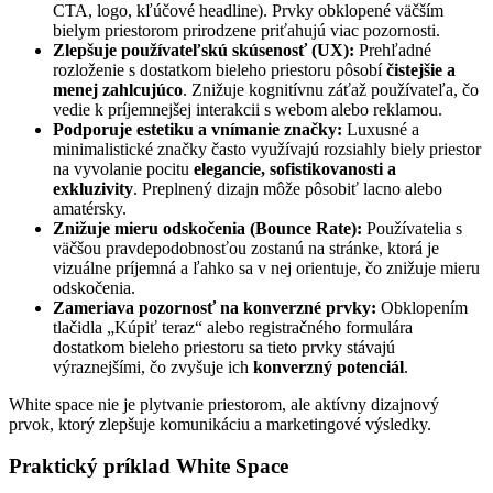
CTA, logo, kľúčové headline). Prvky obklopené väčším
bielym priestorom prirodzene priťahujú viac pozornosti.
Zlepšuje používateľskú skúsenosť (UX):
Prehľadné
rozloženie s dostatkom bieleho priestoru pôsobí
čistejšie a
menej zahlcujúco
. Znižuje kognitívnu záťaž používateľa, čo
vedie k príjemnejšej interakcii s webom alebo reklamou.
Podporuje estetiku a vnímanie značky:
Luxusné a
minimalistické značky často využívajú rozsiahly biely priestor
na vyvolanie pocitu
elegancie, sofistikovanosti a
exkluzivity
. Preplnený dizajn môže pôsobiť lacno alebo
amatérsky.
Znižuje mieru odskočenia (Bounce Rate):
Používatelia s
väčšou pravdepodobnosťou zostanú na stránke, ktorá je
vizuálne príjemná a ľahko sa v nej orientuje, čo znižuje mieru
odskočenia.
Zameriava pozornosť na konverzné prvky:
Obklopením
tlačidla „Kúpiť teraz“ alebo registračného formulára
dostatkom bieleho priestoru sa tieto prvky stávajú
výraznejšími, čo zvyšuje ich
konverzný potenciál
.
White space nie je plytvanie priestorom, ale aktívny dizajnový
prvok, ktorý zlepšuje komunikáciu a marketingové výsledky.
Praktický príklad White Space