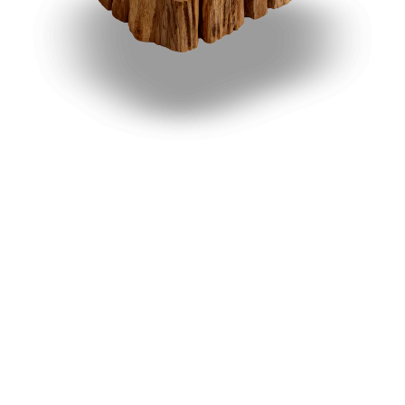
+421 908 552 482
info@digitalreach.sk
Zavolajte nám kedykoľvek medzi 08:00
– 16:00 Každý pondelok až piatok
Bánovce nad bebravou
Trenčín
Ilava
Myjava
Partizánske
Nové mesto nad váhom
Považská Bystrica
Prievidza