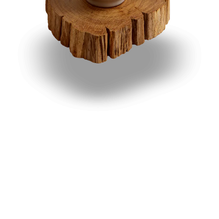
+421 908 552 482
info@digitalreach.sk
Zavolajte nám kedykoľvek medzi 08:00
– 16:00 Každý pondelok až piatok
Pozývame vás
na kávu
Pôsobíme na celom Slovensku so sídlom v