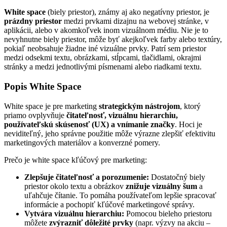
White space
(biely priestor), známy aj ako negatívny priestor, je
prázdny priestor
medzi prvkami dizajnu na webovej stránke, v
aplikácii, alebo v akomkoľvek inom vizuálnom médiu. Nie je to
nevyhnutne biely priestor, môže byť akejkoľvek farby alebo textúry,
pokiaľ neobsahuje žiadne iné vizuálne prvky. Patrí sem priestor
medzi odsekmi textu, obrázkami, stĺpcami, tlačidlami, okrajmi
stránky a medzi jednotlivými písmenami alebo riadkami textu.
Popis White Space
White space je pre marketing
strategickým nástrojom
, ktorý
priamo ovplyvňuje
čitateľnosť, vizuálnu hierarchiu,
používateľskú skúsenosť (UX) a vnímanie značky
. Hoci je
neviditeľný, jeho správne použitie môže výrazne zlepšiť efektivitu
marketingových materiálov a konverzné pomery.
Prečo je white space kľúčový pre marketing:
Zlepšuje čitateľnosť a porozumenie:
Dostatočný biely
priestor okolo textu a obrázkov
znižuje vizuálny šum
a
uľahčuje čítanie. To pomáha používateľom lepšie spracovať
informácie a pochopiť kľúčové marketingové správy.
Vytvára vizuálnu hierarchiu:
Pomocou bieleho priestoru
môžete
zvýrazniť dôležité prvky
(napr. výzvy na akciu –