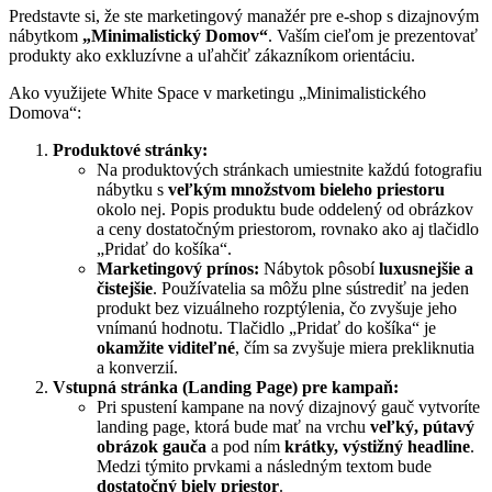
Predstavte si, že ste marketingový manažér pre e-shop s dizajnovým
nábytkom
„Minimalistický Domov“
. Vaším cieľom je prezentovať
produkty ako exkluzívne a uľahčiť zákazníkom orientáciu.
Ako využijete White Space v marketingu „Minimalistického
Domova“:
Produktové stránky:
Na produktových stránkach umiestnite každú fotografiu
nábytku s
veľkým množstvom bieleho priestoru
okolo nej. Popis produktu bude oddelený od obrázkov
a ceny dostatočným priestorom, rovnako ako aj tlačidlo
„Pridať do košíka“.
Marketingový prínos:
Nábytok pôsobí
luxusnejšie a
čistejšie
. Používatelia sa môžu plne sústrediť na jeden
produkt bez vizuálneho rozptýlenia, čo zvyšuje jeho
vnímanú hodnotu. Tlačidlo „Pridať do košíka“ je
okamžite viditeľné
, čím sa zvyšuje miera prekliknutia
a konverzií.
Vstupná stránka (Landing Page) pre kampaň:
Pri spustení kampane na nový dizajnový gauč vytvoríte
landing page, ktorá bude mať na vrchu
veľký, pútavý
obrázok gauča
a pod ním
krátky, výstižný headline
.
Medzi týmito prvkami a následným textom bude
dostatočný biely priestor
.