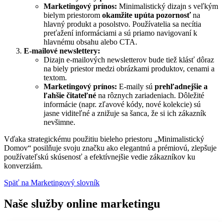
Marketingový prínos:
Minimalistický dizajn s veľkým
bielym priestorom
okamžite upúta pozornosť
na
hlavný produkt a posolstvo. Používatelia sa necítia
preťažení informáciami a sú priamo navigovaní k
hlavnému obsahu alebo CTA.
E-mailové newslettery:
Dizajn e-mailových newsletterov bude tiež klásť dôraz
na biely priestor medzi obrázkami produktov, cenami a
textom.
Marketingový prínos:
E-maily sú
prehľadnejšie a
ľahšie čitateľné
na rôznych zariadeniach. Dôležité
informácie (napr. zľavové kódy, nové kolekcie) sú
jasne viditeľné a znižuje sa šanca, že si ich zákazník
nevšimne.
Vďaka strategickému použitiu bieleho priestoru „Minimalistický
Domov“ posilňuje svoju značku ako elegantnú a prémiovú, zlepšuje
používateľskú skúsenosť a efektívnejšie vedie zákazníkov ku
konverziám.
Späť na Marketingový slovník
Naše služby online marketingu