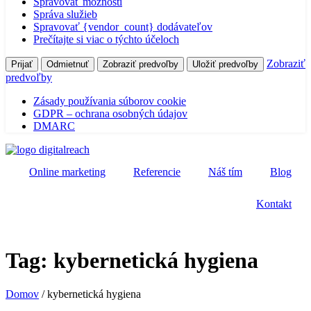
Spravovať možnosti
Správa služieb
Spravovať {vendor_count} dodávateľov
Prečítajte si viac o týchto účeloch
Zobraziť
Prijať
Odmietnuť
Zobraziť predvoľby
Uložiť predvoľby
predvoľby
Zásady používania súborov cookie
GDPR – ochrana osobných údajov
DMARC
Online marketing
Referencie
Náš tím
Blog
Kontakt
Tag: kybernetická hygiena
Domov
/
kybernetická hygiena