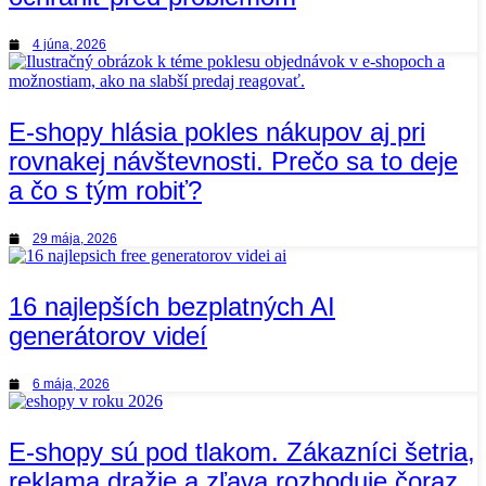
4 júna, 2026
E-shopy hlásia pokles nákupov aj pri
rovnakej návštevnosti. Prečo sa to deje
a čo s tým robiť?
29 mája, 2026
16 najlepších bezplatných AI
generátorov videí
6 mája, 2026
E-shopy sú pod tlakom. Zákazníci šetria,
reklama dražie a zľava rozhoduje čoraz